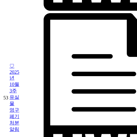
♡
2025
년
10월
3주
유실
53
물
영구
폐기
처분
알림