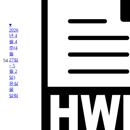
♥
2026
년 4
월 4
주(4
월
27일
54
~ 5
월 2
일)
유실
물
알림