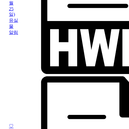
월
25
일)
유실
물
알림
♡