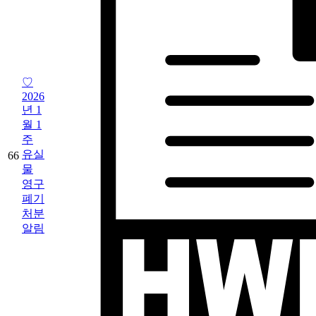
♡
2026
년 1
월 1
주
유실
66
물
영구
폐기
처분
알림