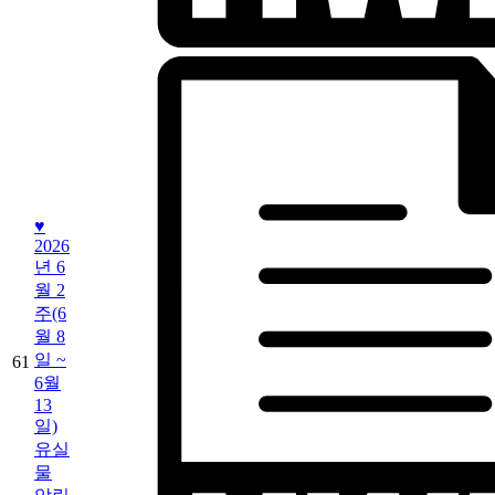
♥
2026
년 6
월 2
주(6
월 8
일 ~
61
6월
13
일)
유실
물