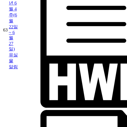
년 6
월 4
주(6
월
22일
63
~ 6
월
27
일)
유실
물
알림