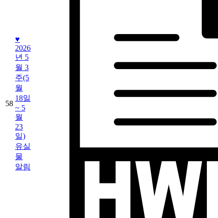
♥
2026
년 5
월 3
주(5
월
18일
58
~ 5
월
23
일)
유실
물
알림