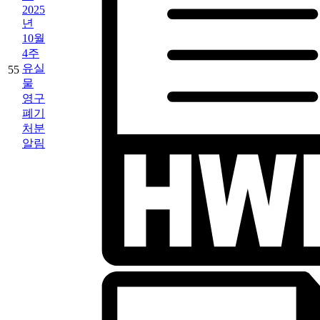
2025
년
10월
4주
유실
55
물
영구
폐기
처분
알림