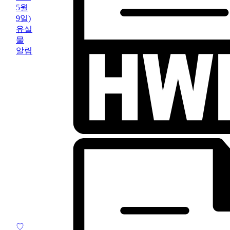
5월
9일)
유실
물
알림
♡