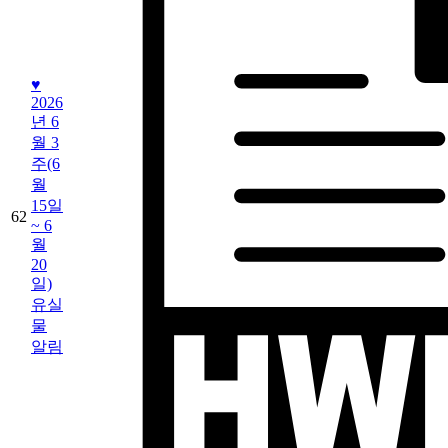
♥
2026
년 6
월 3
주(6
월
15일
62
~ 6
월
20
일)
유실
물
알림