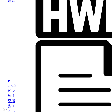
알림
♥
2026
년 6
월 1
주(6
월 1
60
일 ~