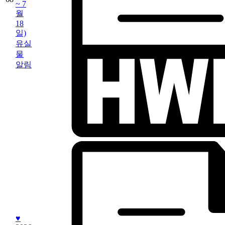
~ 7
월
18
일)
유실
물
알림
♥