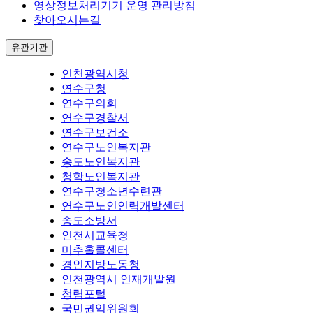
영상정보처리기기 운영 관리방침
찾아오시는길
유관기관
인천광역시청
연수구청
연수구의회
연수구경찰서
연수구보건소
연수구노인복지관
송도노인복지관
청학노인복지관
연수구청소년수련관
연수구노인인력개발센터
송도소방서
인천시교육청
미추홀콜센터
경인지방노동청
인천광역시 인재개발원
청렴포털
국민권익위원회