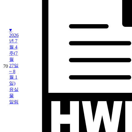
♥
2026
년 7
월 4
주(7
월
27일
70
~ 8
월 1
일)
유실
물
알림