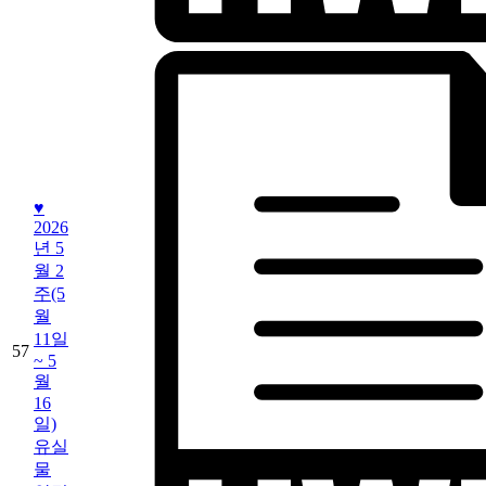
♥
2026
년 5
월 2
주(5
월
11일
57
~ 5
월
16
일)
유실
물