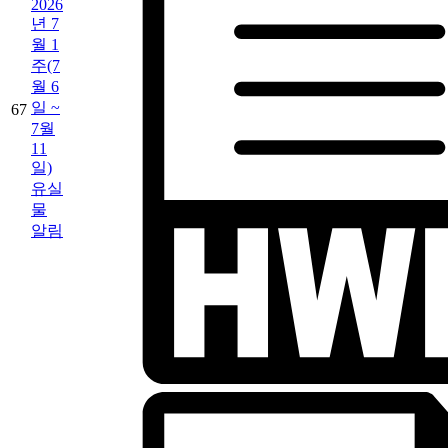
2026
년 7
월 1
주(7
월 6
일 ~
67
7월
11
일)
유실
물
알림