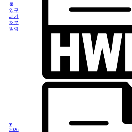
물
영구
폐기
처분
알림
♥
2026