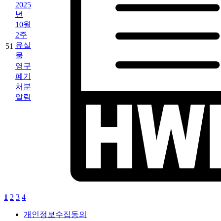
2025
년
10월
2주
유실
51
물
영구
폐기
처분
알림
1
2
3
4
개인정보수집동의