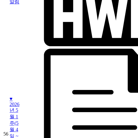
알림
♥
2026
년 5
월 1
주(5
월 4
56
일 ~