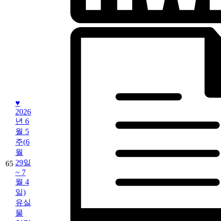
♥
2026
년 6
월 5
주(6
월
29일
65
~ 7
월 4
일)
유실
물