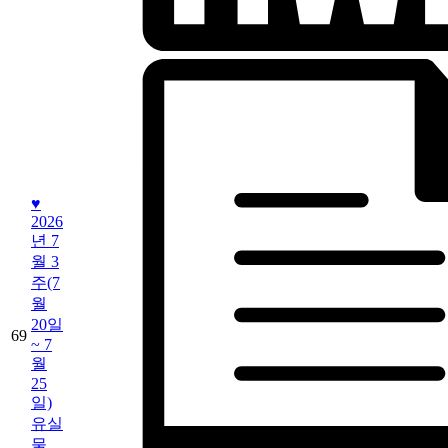
♥
2026
년 7
월 3
주(7
월
20일
69
~ 7
월
25
일)
유실
물