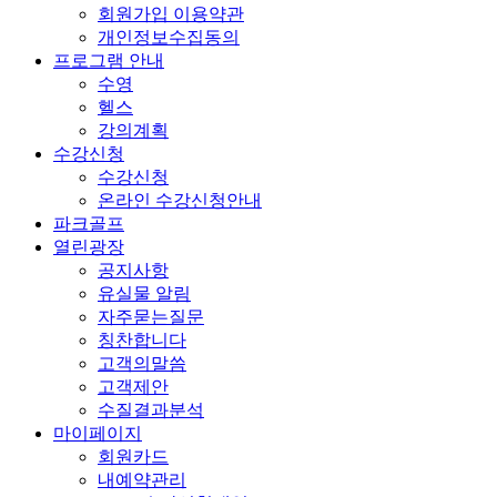
회원가입 이용약관
개인정보수집동의
프로그램 안내
수영
헬스
강의계획
수강신청
수강신청
온라인 수강신청안내
파크골프
열린광장
공지사항
유실물 알림
자주묻는질문
칭찬합니다
고객의말씀
고객제안
수질결과분석
마이페이지
회원카드
내예약관리