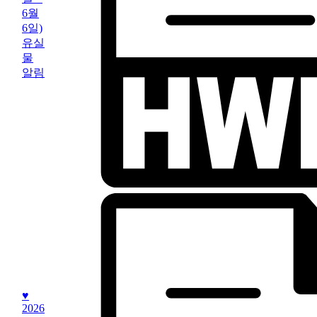
6월
6일)
유실
물
알림
♥
2026