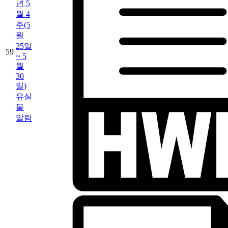
년 5
월 4
주(5
월
25일
59
~ 5
월
30
일)
유실
물
알림