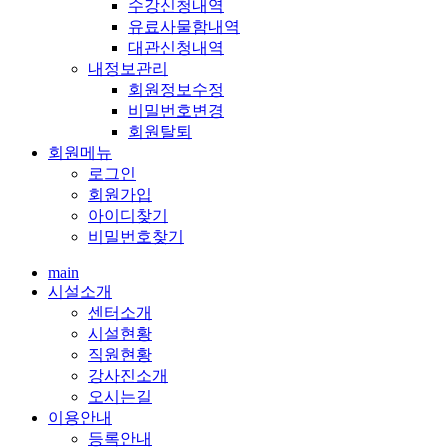
수강신청내역
유료사물함내역
대관신청내역
내정보관리
회원정보수정
비밀번호변경
회원탈퇴
회원메뉴
로그인
회원가입
아이디찾기
비밀번호찾기
main
시설소개
센터소개
시설현황
직원현황
강사진소개
오시는길
이용안내
등록안내