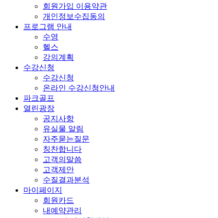
회원가입 이용약관
개인정보수집동의
프로그램 안내
수영
헬스
강의계획
수강신청
수강신청
온라인 수강신청안내
파크골프
열린광장
공지사항
유실물 알림
자주묻는질문
칭찬합니다
고객의말씀
고객제안
수질결과분석
마이페이지
회원카드
내예약관리