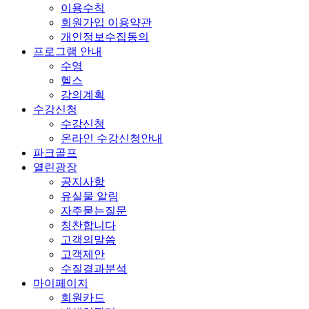
이용수칙
회원가입 이용약관
개인정보수집동의
프로그램 안내
수영
헬스
강의계획
수강신청
수강신청
온라인 수강신청안내
파크골프
열린광장
공지사항
유실물 알림
자주묻는질문
칭찬합니다
고객의말씀
고객제안
수질결과분석
마이페이지
회원카드