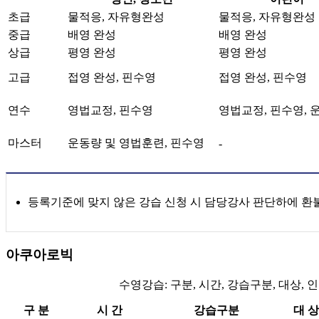
초급
물적응, 자유형완성
물적응, 자유형완성
중급
배영 완성
배영 완성
상급
평영 완성
평영 완성
고급
접영 완성, 핀수영
접영 완성, 핀수영
연수
영법교정, 핀수영
영법교정, 핀수영, 
마스터
운동량 및 영법훈련, 핀수영
-
등록기준에 맞지 않은 강습 신청 시 담당강사 판단하에 환
아쿠아로빅
수영강습: 구분, 시간, 강습구분, 대상, 인
구 분
시 간
강습구분
대 상