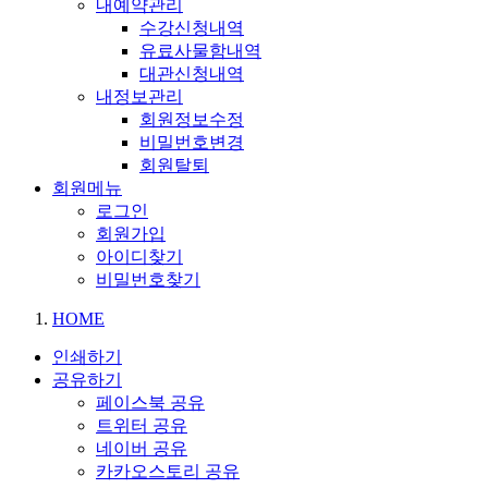
내예약관리
수강신청내역
유료사물함내역
대관신청내역
내정보관리
회원정보수정
비밀번호변경
회원탈퇴
회원메뉴
로그인
회원가입
아이디찾기
비밀번호찾기
HOME
인쇄하기
공유하기
페이스북 공유
트위터 공유
네이버 공유
카카오스토리 공유