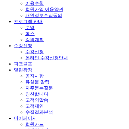
이용수칙
회원가입 이용약관
개인정보수집동의
프로그램 안내
수영
헬스
강의계획
수강신청
수강신청
온라인 수강신청안내
파크골프
열린광장
공지사항
유실물 알림
자주묻는질문
칭찬합니다
고객의말씀
고객제안
수질결과분석
마이페이지
회원카드