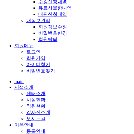
수강신청내역
유료사물함내역
대관신청내역
내정보관리
회원정보수정
비밀번호변경
회원탈퇴
회원메뉴
로그인
회원가입
아이디찾기
비밀번호찾기
main
시설소개
센터소개
시설현황
직원현황
강사진소개
오시는길
이용안내
등록안내