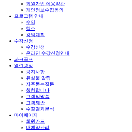
회원가입 이용약관
개인정보수집동의
프로그램 안내
수영
헬스
강의계획
수강신청
수강신청
온라인 수강신청안내
파크골프
열린광장
공지사항
유실물 알림
자주묻는질문
칭찬합니다
고객의말씀
고객제안
수질결과분석
마이페이지
회원카드
내예약관리